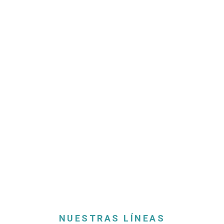
ENTREPISO
SISTEMA DE ALMACENAJE
NUESTRAS LÍNEAS