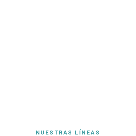
DRIVE IN
SISTEMA DE ALMACENAJE
NUESTRAS LÍNEAS