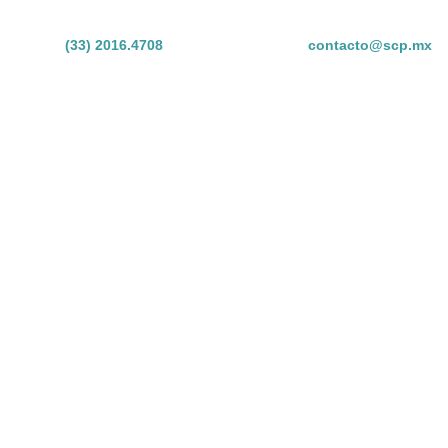
(33) 2016.4708
contacto@scp.mx
ER
E