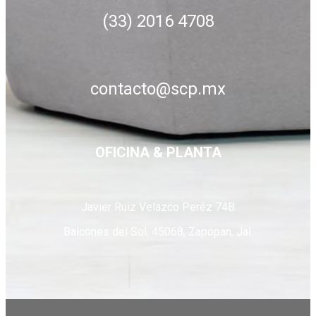
(33) 2016 4708
contacto@scp.mx
OFICINA & PLANTA
Javier Ruiz Velazco Peréz 74B
Balcones del Sol, 45068, Zapopan, Jal.