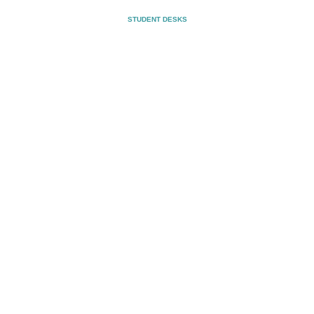
STUDENT DESKS
¿Estás interesado en nuestros productos?