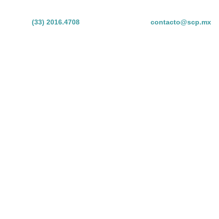
(33) 2016.4708
contacto@scp.mx
S