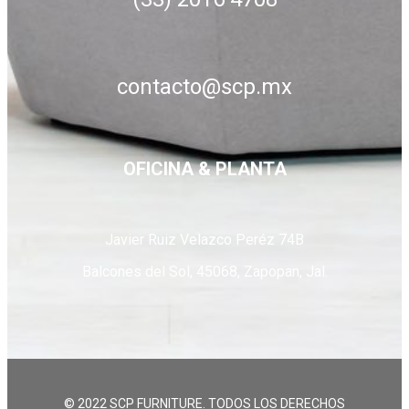
contacto@scp.mx
OFICINA & PLANTA
Javier Ruiz Velazco Peréz 74B
Balcones del Sol, 45068, Zapopan, Jal.
© 2022 SCP FURNITURE. TODOS LOS DERECHOS