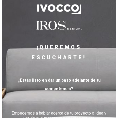
¡QUEREMOS
ESCUCHARTE!
¿Estás listo en dar un paso adelante de tu
competencia?
Empecemos a hablar acerca de tu proyecto o idea y