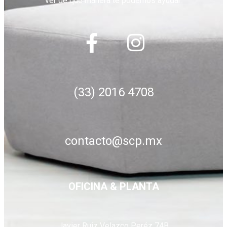
ver de qué manera te podemos ayudar.
(33) 2016 4708
contacto@scp.mx
OFICINA & PLANTA
Javier Ruiz Velazco Peréz 74B