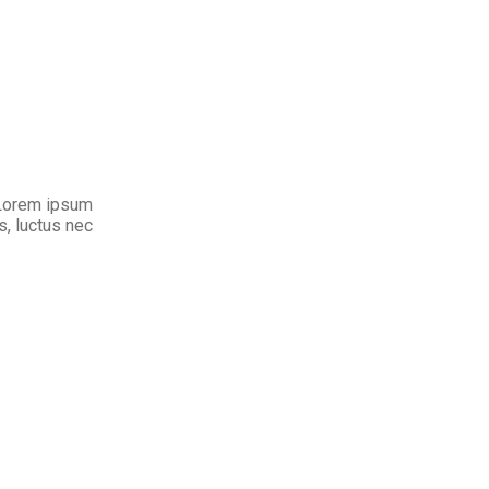
. Lorem ipsum
us, luctus nec