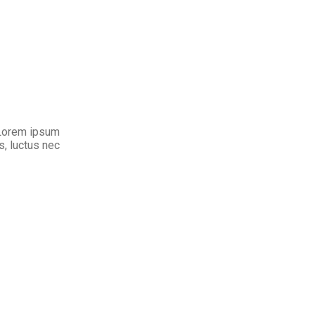
. Lorem ipsum
us, luctus nec