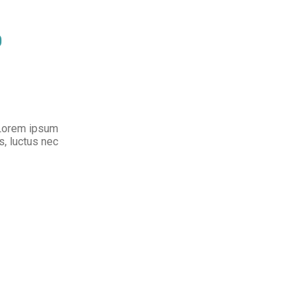
0
. Lorem ipsum
us, luctus nec