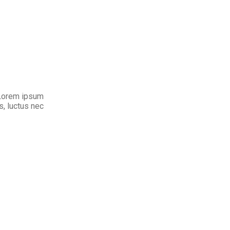
. Lorem ipsum
us, luctus nec