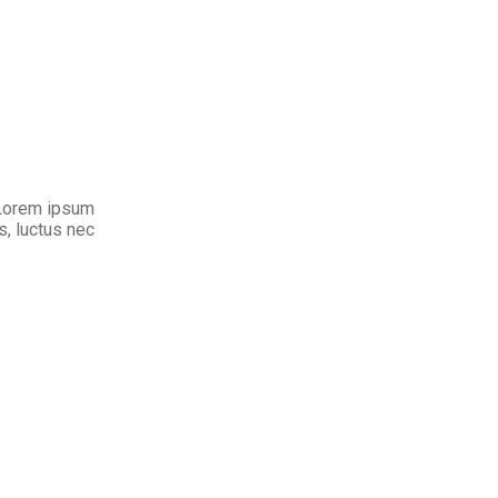
. Lorem ipsum
us, luctus nec