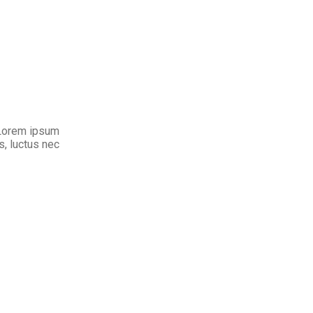
. Lorem ipsum
us, luctus nec