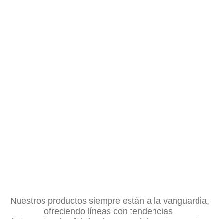
Cumplimos con
altos estándares de calidad,
brindando a nuestros clientes productos con
una
amplia garantía
acompañados siempre del
mejor servicio.
Nuestros productos siempre están a la vanguardia,
ofreciendo líneas con tendencias