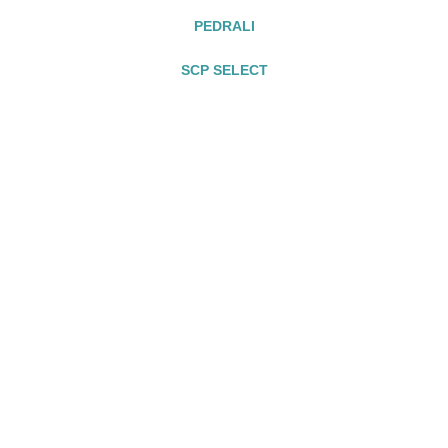
PEDRALI
SCP SELECT
¿Estás interesado en nuestros productos?