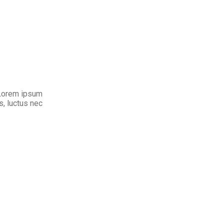
. Lorem ipsum
us, luctus nec