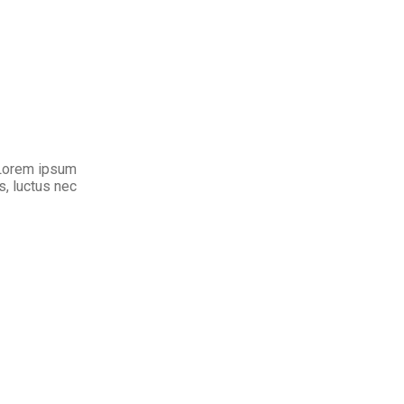
. Lorem ipsum
us, luctus nec