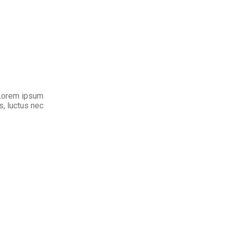
. Lorem ipsum
us, luctus nec