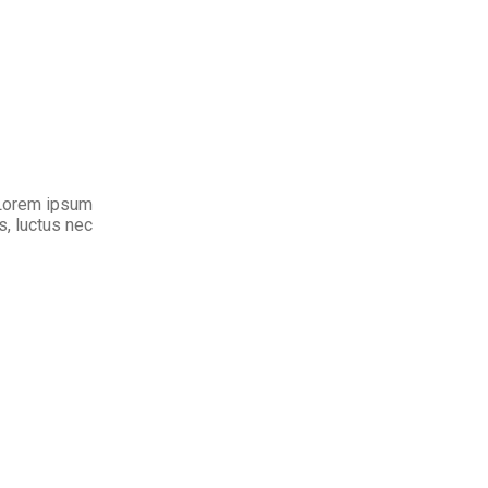
. Lorem ipsum
us, luctus nec