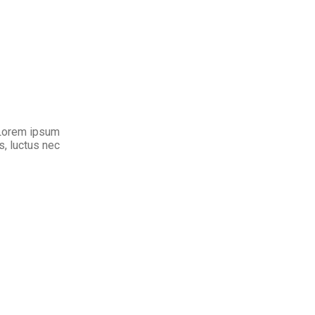
. Lorem ipsum
us, luctus nec