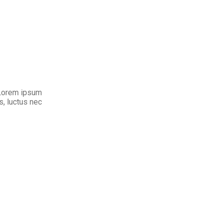
. Lorem ipsum
us, luctus nec